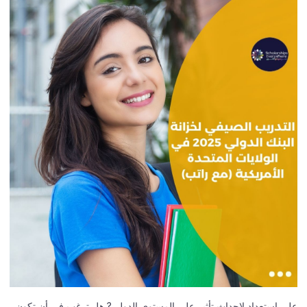
على استعداد لإحداث تأثير على المستوى الدولي? هل ترغب في أن تكون