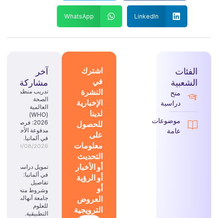
WhatsApp
LinkedIn
الفئات
اشترك
آخر
في
الشعبية
مشاركة
النشرة
تدريب منظمة
منح
الصحة
الإخبارية
دراسية
العالمية
لدينا
(WHO)
موضوعات
للحصول
2026: فرصة
عامة
مدفوعة الأجر
على
في ألمانيا.
معلومات
09/08/2026
التحديث
أو الأخبار
تمويل دراسي
في ألمانيا:
أو الرؤية
تفاصيل
أو
وشروط منحة
العروض
جامعة أنهالت
للعلوم
الترويجية
التطبيقية.