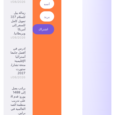
09/08/2026
زمالة ييل
للسلام 2027:
تمويل كامل
للسفر إلى
اشتراك
أمريكا
وبريطانيا.
08/08/2026
ادرس في
أفضل جامعات
أستراليا
الإقليمية:
منحة تشارلز
ستورت
2027.
08/08/2026
براتب يصل
إلى 1488
يورو: قدم الآن
على تدريب
منظمة الصحة
العالمية في
برلين.