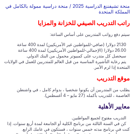
منحة تشيفننغ الدراسية 2025 / منحة دراسية ممولة بالكامل في
المملكة المتحدة
راتب التدريب الصيفي للخزانة والمزايا
سيتم دفع رواتب المتدربين على أساس الساعة:
21.30 دولارا (صافي-للمواطنين غير الأمريكيين) لمدة 400 ساعة
26.00 دولارا (الإجمالي-للمواطنين الأمريكيين) لمدة 400 ساعة
سيحصل كل متدرب على كمبيوتر محمول من البنك الدولي.
يتم رعاية التأشيرة المناسبة من قبل العالم للمتدربين للعمل في الولايات
المتحدة إذا لزم الأمر.
موقع التدريب
يطلب من المتدربين أن يكونوا شخصيا ، بدوام كامل ، في واشنطن
العاصمة ، للتدريب بأكمله (27 مايو – 4 أغسطس).
معايير الأهلية
التدريب مفتوح لجميع المواطنين.
كن في السنة الثالثة من برنامج الكلية أو الجامعة لمدة أربع سنوات. إذا
كنت في برنامج مدته خمس سنوات ، فستكون في عامك الرابع.