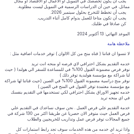
يجب أن يكون تخصصك في التمويل أو الأعمال أو الاقتصاد أو مجال
مماثل. في حين أن الدراسات الرسمية في التمويل ليست مطلوبة.
يجب أن تخطط للتخرج بحلول سبتمبر 2026.
يجب أن تكون متاحا للعمل بدوام كامل أثناء التدريب.
كن صادقا في طلبك.
الموعد النهائي: 13 أكتوبر 2024
ملاحظة هامة
لا تنسوا ان قناتنا ( قناه منح من كل الالوان ) توفر خدمات اضافية مثل :
خدمه التقديم بشكل احترافي لاي فرصه او منحه انت تريد
نوفر فرص مضمونة القبول 100% في للمساعدة للسفر الي هولندا ( حيث
لنا شراكة مع مؤسسة هولندية توفر ذلك )
نوفر منح دراسية مضمونة القبول 100% في الصين (حيث قناتنا لها شراكة
مع مؤسسة معتمدة توفر القبول في المنح في الصين )
خدمه تجهيز الاوراق بشكل احترافي لكي تستخدمها في التقديم بنفسك
في اي منحه تريد
خدمة التقديم علي فرص العمل . نحن سوف نساعدك في التقديم علي
فرص العمل حيث متوفر الان حصريا عن طريقنا اكثر من 130 شركة في
جميع المجالات توفر فرص عمل وتداريب للخريجيين والطلاب
واذا تريد اي خدمه من هذه الخدمات سوف تجد رابط استمارات كل