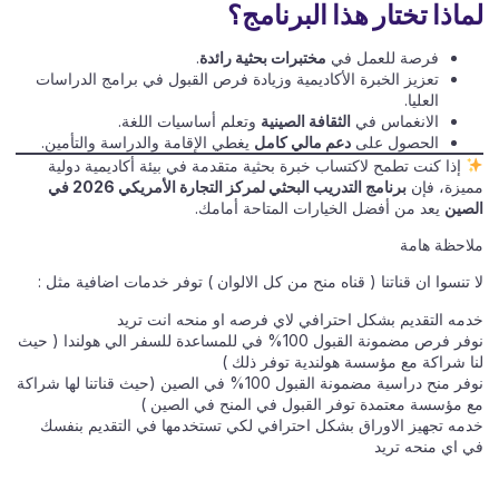
لماذا تختار هذا البرنامج؟
فرصة للعمل في
مختبرات بحثية رائدة
.
تعزيز الخبرة الأكاديمية وزيادة فرص القبول في برامج الدراسات
العليا.
الانغماس في
الثقافة الصينية
وتعلم أساسيات اللغة.
الحصول على
دعم مالي كامل
يغطي الإقامة والدراسة والتأمين.
إذا كنت تطمح لاكتساب خبرة بحثية متقدمة في بيئة أكاديمية دولية
مميزة، فإن
برنامج التدريب البحثي لمركز التجارة الأمريكي 2026 في
الصين
يعد من أفضل الخيارات المتاحة أمامك.
ملاحظة هامة
لا تنسوا ان قناتنا ( قناه منح من كل الالوان ) توفر خدمات اضافية مثل :
خدمه التقديم بشكل احترافي لاي فرصه او منحه انت تريد
نوفر فرص مضمونة القبول 100% في للمساعدة للسفر الي هولندا ( حيث
لنا شراكة مع مؤسسة هولندية توفر ذلك )
نوفر منح دراسية مضمونة القبول 100% في الصين (حيث قناتنا لها شراكة
مع مؤسسة معتمدة توفر القبول في المنح في الصين )
خدمه تجهيز الاوراق بشكل احترافي لكي تستخدمها في التقديم بنفسك
في اي منحه تريد