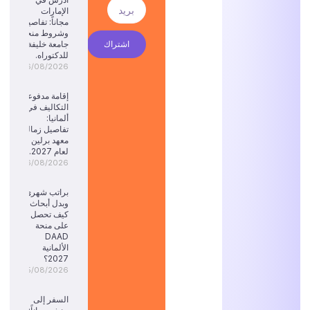
الإمارات
مجاناً: تفاصيل
وشروط منحة
اشتراك
جامعة خليفة
للدكتوراه.
06/08/2026
إقامة مدفوعة
التكاليف في
ألمانيا:
تفاصيل زمالة
معهد برلين
لعام 2027.
06/08/2026
براتب شهري
وبدل أبحاث:
كيف تحصل
على منحة
DAAD
الألمانية
2027؟
05/08/2026
السفر إلى