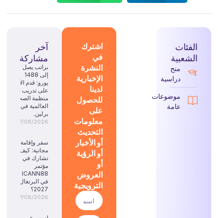
الفئات
اشترك
آخر
في
الشعبية
مشاركة
النشرة
براتب يصل
منح
إلى 1488
الإخبارية
دراسية
يورو: قدم الآن
لدينا
على تدريب
موضوعات
للحصول
منظمة الصحة
عامة
العالمية في
على
برلين.
معلومات
07/08/2026
التحديث
أو الأخبار
سفر وإقامة
مجانية: كيف
أو الرؤية
تشارك في
أو
مؤتمر
العروض
ICANN88
في البرتغال
الترويجية
2027؟
07/08/2026
ادرس في