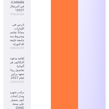
ICANN88
في البرتغال
2027؟
07/08/2026
ادرس في
الإمارات
مجاناً: تفاصيل
وشروط منحة
جامعة خليفة
للدكتوراه.
06/08/2026
إقامة مدفوعة
التكاليف في
ألمانيا:
تفاصيل زمالة
معهد برلين
لعام 2027.
06/08/2026
براتب شهري
وبدل أبحاث:
كيف تحصل
على منحة
DAAD