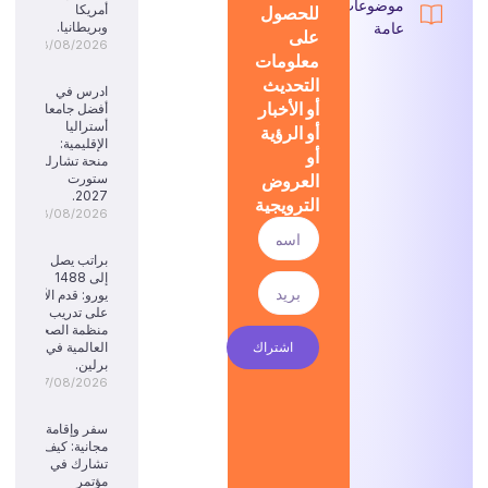
موضوعات
للحصول
أمريكا
عامة
وبريطانيا.
على
08/08/2026
معلومات
التحديث
ادرس في
أو الأخبار
أفضل جامعات
أستراليا
أو الرؤية
الإقليمية:
أو
منحة تشارلز
العروض
ستورت
2027.
الترويجية
08/08/2026
براتب يصل
إلى 1488
يورو: قدم الآن
على تدريب
منظمة الصحة
اشتراك
العالمية في
برلين.
07/08/2026
سفر وإقامة
مجانية: كيف
تشارك في
مؤتمر