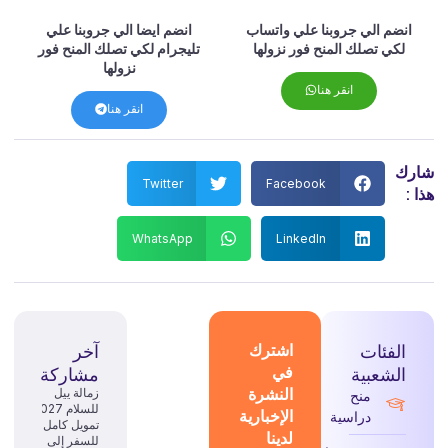
انضم الي جروبنا علي واتساب
انضم ايضا الي جروبنا علي
لكي تصلك المنح فور نزولها
تليجرام لكي تصلك المنح فور
نزولها
انقر هنا
انقر هنا
شارك
Twitter
Facebook
هذا :
WhatsApp
LinkedIn
الفئات
اشترك
آخر
في
الشعبية
مشاركة
النشرة
زمالة ييل
منح
للسلام 2027:
الإخبارية
دراسية
تمويل كامل
لدينا
للسفر إلى