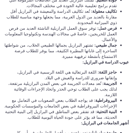
تقدم برامج تعليمية عالية الجودة في مختلف المجالات.
تكاليف معقولة:
تُعد تكاليف الدراسة والمعيشة في البرازيل أقل
مقارنةً بالعديد من الدول الغربية، مما يجعلها وجهة مناسبة للطلاب
ذوي الميزانية المحدودة.
فرص عمل:
توفر سوق العمل البرازيلية الناشئة العديد من فرص
العمل للخريجين، خاصةً في مجالات الهندسة وتكنولوجيا المعلومات
والأعمال.
جمال طبيعي:
تشتهر البرازيل بجمالها الطبيعي الخلاب، من شواطئها
الساحرة إلى غاباتها المطيرة الكثيفة، مما يوفر للطلاب فرصة
الاستمتاع بأنشطة ترفيهية مميزة.
عيوب الدراسة في البرازيل:
حاجز اللغة:
اللغة البرتغالية هي اللغة الرسمية في البرازيل،
وإتقانها ضروري للدراسة والعيش في البلاد.
الجريمة:
تُعد معدلات الجريمة في بعض المدن البرازيلية مرتفعة،
لذلك يجب على الطلاب توخي الحذر واتخاذ الإجراءات الوقائية
اللازمة.
البيروقراطية:
قد يواجه الطلاب بعض الصعوبات في التعامل مع
الإجراءات البيروقراطية في بعض الجامعات والمؤسسات الحكومية.
البنية التحتية:
قد تفتقر بعض المناطق في البرازيل إلى البنية التحتية
الحديثة، مما قد يؤثر على جودة الحياة اليومية للطلاب.
أشهر الجامعات في البرازيل:
جامعة ساو باولو:
تعد واحدة من أفضل الجامعات في أمريكا