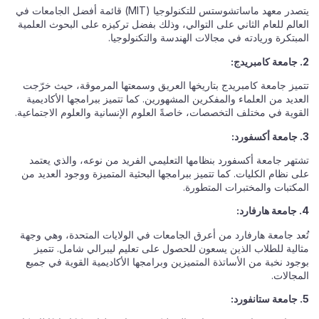
يتصدر معهد ماساتشوستس للتكنولوجيا (MIT) قائمة أفضل الجامعات في
العالم للعام الثاني على التوالي، وذلك بفضل تركيزه على البحوث العلمية
المبتكرة وريادته في مجالات الهندسة والتكنولوجيا.
2. جامعة كامبريدج:
تتميز جامعة كامبريدج بتاريخها العريق وسمعتها المرموقة، حيث خرّجت
العديد من العلماء والمفكرين المشهورين. كما تتميز ببرامجها الأكاديمية
القوية في مختلف التخصصات، خاصةً العلوم الإنسانية والعلوم الاجتماعية.
3. جامعة أكسفورد:
تشتهر جامعة أكسفورد بنظامها التعليمي الفريد من نوعه، والذي يعتمد
على نظام الكليات. كما تتميز ببرامجها البحثية المتميزة ووجود العديد من
المكتبات والمختبرات المتطورة.
4. جامعة هارفارد:
تُعد جامعة هارفارد من أعرق الجامعات في الولايات المتحدة، وهي وجهة
مثالية للطلاب الذين يسعون للحصول على تعليم ليبرالي شامل. تتميز
بوجود نخبة من الأساتذة المتميزين وبرامجها الأكاديمية القوية في جميع
المجالات.
5. جامعة ستانفورد: