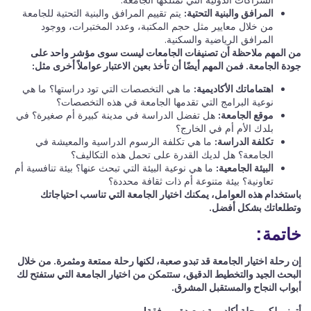
المرافق والبنية التحتية:
يتم تقييم المرافق والبنية التحتية للجامعة
من خلال معايير مثل حجم المكتبة، وعدد المختبرات، ووجود
المرافق الرياضية والسكنية.
من المهم ملاحظة أن تصنيفات الجامعات ليست سوى مؤشر واحد على
جودة الجامعة. فمن المهم أيضًا أن تأخذ بعين الاعتبار عواملاً أخرى مثل:
اهتماماتك الأكاديمية:
ما هي التخصصات التي تود دراستها؟ ما هي
نوعية البرامج التي تقدمها الجامعة في هذه التخصصات؟
موقع الجامعة:
هل تفضل الدراسة في مدينة كبيرة أم صغيرة؟ في
بلدك الأم أم في الخارج؟
تكلفة الدراسة:
ما هي تكلفة الرسوم الدراسية والمعيشة في
الجامعة؟ هل لديك القدرة على تحمل هذه التكاليف؟
البيئة الجامعية:
ما هي نوعية البيئة التي تبحث عنها؟ بيئة تنافسية أم
تعاونية؟ بيئة متنوعة أم ذات ثقافة محددة؟
باستخدام هذه العوامل، يمكنك اختيار الجامعة التي تناسب احتياجاتك
وتطلعاتك بشكل أفضل.
خاتمة:
إن رحلة اختيار الجامعة قد تبدو صعبة، لكنها رحلة ممتعة ومثمرة. من خلال
البحث الجيد والتخطيط الدقيق، ستتمكن من اختيار الجامعة التي ستفتح لك
أبواب النجاح والمستقبل المشرق.
أتمنى لكم رحلة أكاديمية سعيدة وموفقة!