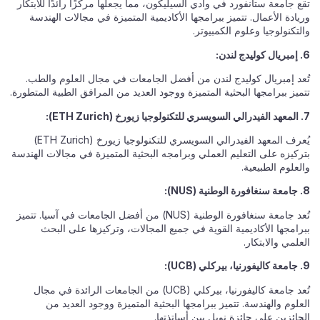
تقع جامعة ستانفورد في وادي السيليكون، مما يجعلها مركزًا رائدًا للابتكار
وريادة الأعمال. تتميز ببرامجها الأكاديمية المتميزة في مجالات الهندسة
والتكنولوجيا وعلوم الكمبيوتر.
6. إمبريال كوليدج لندن:
تُعد إمبريال كوليدج لندن من أفضل الجامعات في مجال العلوم والطب.
تتميز ببرامجها البحثية المتميزة ووجود العديد من المرافق الطبية المتطورة.
7. المعهد الفيدرالي السويسري للتكنولوجيا زيورخ (ETH Zurich):
يُعرف المعهد الفيدرالي السويسري للتكنولوجيا زيورخ (ETH Zurich)
بتركيزه على التعليم العملي وبرامجه البحثية المتميزة في مجالات الهندسة
والعلوم الطبيعية.
8. جامعة سنغافورة الوطنية (NUS):
تُعد جامعة سنغافورة الوطنية (NUS) من أفضل الجامعات في آسيا. تتميز
ببرامجها الأكاديمية القوية في جميع المجالات، وتركيزها على البحث
العلمي والابتكار.
9. جامعة كاليفورنيا، بيركلي (UCB):
تُعد جامعة كاليفورنيا، بيركلي (UCB) من الجامعات الرائدة في مجال
العلوم والهندسة. تتميز ببرامجها البحثية المتميزة ووجود العديد من
الحائزين على جائزة نوبل بين أساتذتها.