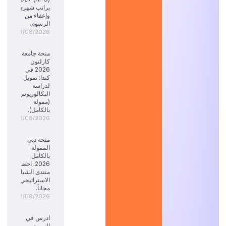
براتب شهري
وإعفاء من
الرسوم.
03/08/2026
منحة جامعة
كارلتون
2026 في
كندا: تمويل
لدراسة
البكالوريوس
(ممولة
بالكامل).
02/08/2026
منحة دبي
الممولة
بالكامل
2026: احضر
منتدى الشباب
الاستراتيجي
مجاناً.
02/08/2026
ادرس في
السويد