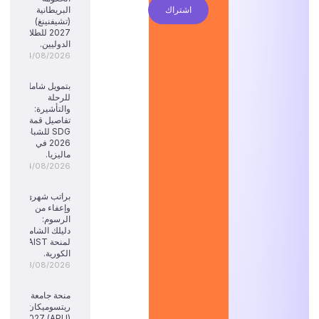
اشتراك
البريطانية
(تشيفنينغ)
2027 للطلاب
الدوليين.
04/08/2026
بتمويل شامل
للرحلة
والتأشيرة:
تفاصيل قمة
SDG للشباب
2026 في
ماليزيا.
04/08/2026
براتب شهري
وإعفاء من
الرسوم:
دليلك الشامل
لمنحة KAIST
الكورية.
03/08/2026
منحة جامعة
ريتسوميكان
(APU) 2027: