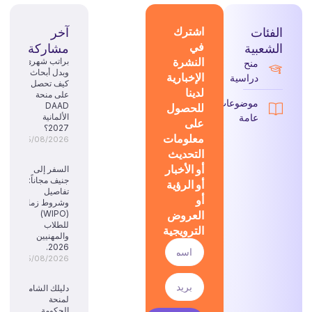
الفئات
اشترك
آخر
في
الشعبية
مشاركة
النشرة
براتب شهري
منح
وبدل أبحاث:
الإخبارية
دراسية
كيف تحصل
لدينا
على منحة
موضوعات
للحصول
DAAD
عامة
الألمانية
على
2027؟
معلومات
05/08/2026
التحديث
أو الأخبار
السفر إلى
جنيف مجاناً:
أو الرؤية
تفاصيل
أو
وشروط زمالة
العروض
(WIPO)
للطلاب
الترويجية
والمهنيين
2026.
05/08/2026
دليلك الشامل
لمنحة
الحكومة