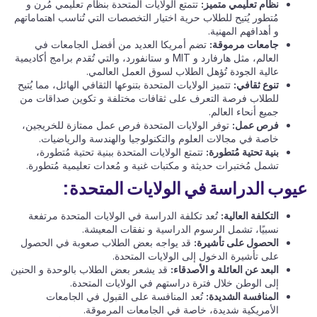
نظام تعليمي متميز:
تتمتع الولايات المتحدة بنظام تعليمي مُرن و
مُتطور يُتيح للطلاب حرية اختيار التخصصات التي تُناسب اهتماماتهم
و أهدافهم المهنية.
جامعات مرموقة:
تضم أمريكا العديد من أفضل الجامعات في
العالم، مثل هارفارد و MIT و ستانفورد، والتي تُقدم برامج أكاديمية
عالية الجودة تُؤهل الطلاب لسوق العمل العالمي.
تنوع ثقافي:
تتميز الولايات المتحدة بتنوعها الثقافي الهائل، مما يُتيح
للطلاب فرصة التعرف على ثقافات مختلفة و تكوين صداقات من
جميع أنحاء العالم.
فرص عمل:
توفر الولايات المتحدة فرص عمل ممتازة للخريجين،
خاصة في مجالات العلوم والتكنولوجيا والهندسة والرياضيات.
بنية تحتية مُتطورة:
تتمتع الولايات المتحدة ببنية تحتية مُتطورة،
تشمل مُختبرات حديثة و مكتبات غنية و مُعدات تعليمية مُتطورة.
عيوب الدراسة في الولايات المتحدة:
التكلفة العالية:
تُعد تكلفة الدراسة في الولايات المتحدة مرتفعة
نسبيًا، تشمل الرسوم الدراسية و نفقات المعيشة.
الحصول على تأشيرة:
قد يواجه بعض الطلاب صعوبة في الحصول
على تأشيرة الدخول إلى الولايات المتحدة.
البعد عن العائلة و الأصدقاء:
قد يشعر بعض الطلاب بالوحدة و الحنين
إلى الوطن خلال فترة دراستهم في الولايات المتحدة.
المنافسة الشديدة:
تُعد المنافسة على القبول في الجامعات
الأمريكية شديدة، خاصة في الجامعات المرموقة.