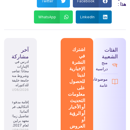
Twitter
Facebook
هذا :
WhatsApp
LinkedIn
الفئات
اشترك
آخر
في
الشعبية
مشاركة
النشرة
ادرس في
منح
الإمارات
الإخبارية
دراسية
مجاناً: تفاصيل
لدينا
وشروط منحة
موضوعات
للحصول
جامعة خليفة
عامة
للدكتوراه.
على
06/08/2026
معلومات
التحديث
إقامة مدفوعة
أو الأخبار
التكاليف في
ألمانيا:
أو الرؤية
تفاصيل زمالة
أو
معهد برلين
العروض
لعام 2027.