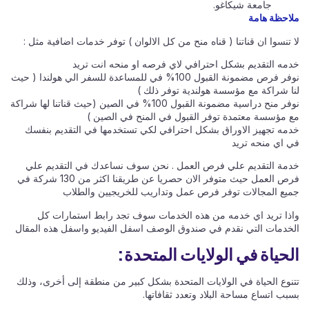
جامعة شيكاغو.
ملاحظة هامة
لا تنسوا ان قناتنا ( قناه منح من كل الالوان ) توفر خدمات اضافية مثل :
خدمه التقديم بشكل احترافي لاي فرصه او منحه انت تريد
نوفر فرص مضمونة القبول 100% في للمساعدة للسفر الي هولندا ( حيث
لنا شراكة مع مؤسسة هولندية توفر ذلك )
نوفر منح دراسية مضمونة القبول 100% في الصين (حيث قناتنا لها شراكة
مع مؤسسة معتمدة توفر القبول في المنح في الصين )
خدمه تجهيز الاوراق بشكل احترافي لكي تستخدمها في التقديم بنفسك
في اي منحه تريد
خدمة التقديم علي فرص العمل . نحن سوف نساعدك في التقديم علي
فرص العمل حيث متوفر الان حصريا عن طريقنا اكثر من 130 شركة في
جميع المجالات توفر فرص عمل وتداريب للخريجيين والطلاب
واذا تريد اي خدمه من هذه الخدمات سوف تجد رابط استمارات كل
الخدمات التي نقدم في صندوق الوصف اسفل الفيديو واسفل هذه المقال
الحياة في الولايات المتحدة:
تتنوع الحياة في الولايات المتحدة بشكل كبير من منطقة إلى أخرى، وذلك
بسبب اتساع مساحة البلاد وتعدد ثقافاتها.