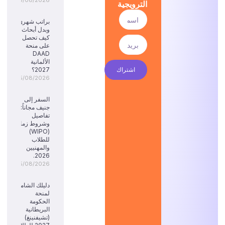
06/08/2026
الترويجية
براتب شهري
وبدل أبحاث:
كيف تحصل
على منحة
DAAD
الألمانية
اشتراك
2027؟
05/08/2026
السفر إلى
جنيف مجاناً:
تفاصيل
وشروط زمالة
(WIPO)
للطلاب
والمهنيين
2026.
05/08/2026
دليلك الشامل
لمنحة
الحكومة
البريطانية
(تشيفنينغ)