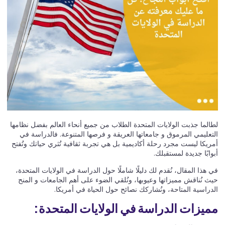
لطالما جذبت الولايات المتحدة الطلاب من جميع أنحاء العالم بفضل نظامها
التعليمي المرموق و جامعاتها العريقة و فرصها المتنوعة. فالدراسة في
أمريكا ليست مجرد رحلة أكاديمية بل هي تجربة ثقافية تُثري حياتك وتُفتح
أبوابًا جديدة لمستقبلك.
في هذا المقال، نُقدم لك دليلًا شاملًا حول الدراسة في الولايات المتحدة،
حيث نُناقش مميزاتها وعيوبها، ونُلقي الضوء على أهم الجامعات و المنح
الدراسية المتاحة، ونُشاركك نصائح حول الحياة في أمريكا.
مميزات الدراسة في الولايات المتحدة: