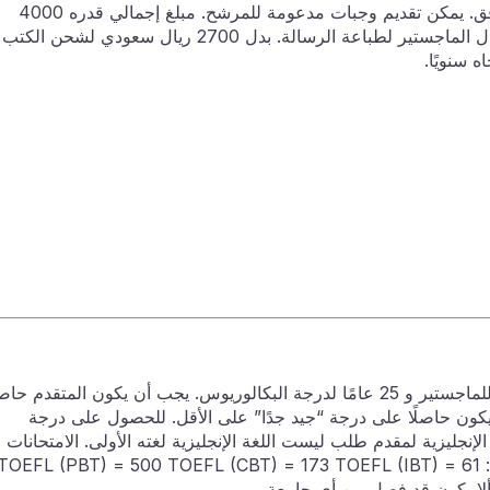
المرشح على الرعاية الصحية. توفير السكن والمرافق. يمكن تقديم وجبات مدعومة للمرشح. مبلغ إجمالي قدره 4000
ريال سعودي للدكتوراه ، و 3.000 ريال سعودي لبدل الماجستير لطباعة الرسالة. بدل 2700 ريال سعودي لشحن الكتب
ه سنويًا.
ألا يتجاوز عمر المتقدم (35) عامًا للدكتوراه و (30) عامًا للماجستير و 25 عامًا لدرجة البكالوريوس. يجب أن يكون المتقدم حا
كون حاصلًا على درجة “جيد جدًا” على الأقل. للحصول على درجة
الإنجليزية لمقدم طلب ليست اللغة الإنجليزية لغته الأولى. الامتحانات
المعتمدة والحد الأدنى من الدرجات المطلوبة مدرجة أدناه: TOEFL (PBT) = 500 TOEFL (CBT) = 173 TOEFL (IBT) = 61