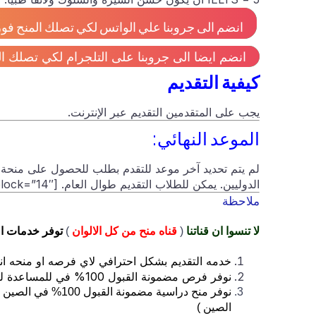
انضم الى جروبنا علي الواتس لكي تصلك المنح فور 
انضم ايضا الى جروبنا على التلجرام لكي تصلك ال
كيفية التقديم
يجب على المتقدمين التقديم عبر الإنترنت.
الموعد النهائي:
الدوليين. يمكن للطلاب التقديم طوال العام. [adinserter block=”14″]
ملاحظة
لا تنسوا ان قناتنا
(
قناه منح من كل الالوان
)
توفر خدمات ا
خدمه التقديم بشكل احترافي لاي فرصه او منحه ان
نوفر فرص مضمونة القبول 100% في للمساعدة للسفر الي هولندا ( حيث لنا شراكة مع مؤسسة هولندية توفر ذلك )
نوفر منح دراسية مض
الصين )