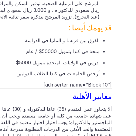
(عند التخرج). تزويد المرشح بتذكرة سفر ثنائية الاتجا
قد يهمك أيضا :
الفرق بين فرنسا و المانيا في الدراسة
منحة في كندا بتمويل 50000$ / عام
ادرس في الولايات المتحدة بتمويل 5000$
أرخص الجامعات في كندا للطلاب الدوليين
[adinserter name=”Block 10″]
معايير الأهلية
على شهادة جامعية من كلية أو جامعة معتمدة ويجب أن ي
الماجستير والدكتوراه: يجب اجتياز اختبار معتمد في اللغة 
IELTS = 5 أن يكون حسن السيرة والسلوك ولائقا طبيا. ألا يكون قد فصل من أي جامعة.