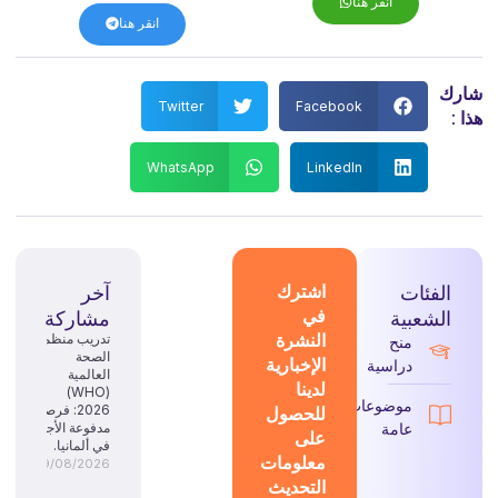
انقر هنا
انقر هنا
شارك
Twitter
Facebook
هذا :
WhatsApp
LinkedIn
الفئات
اشترك
آخر
في
الشعبية
مشاركة
النشرة
تدريب منظمة
منح
الصحة
الإخبارية
دراسية
العالمية
لدينا
(WHO)
موضوعات
للحصول
2026: فرصة
عامة
مدفوعة الأجر
على
في ألمانيا.
معلومات
09/08/2026
التحديث