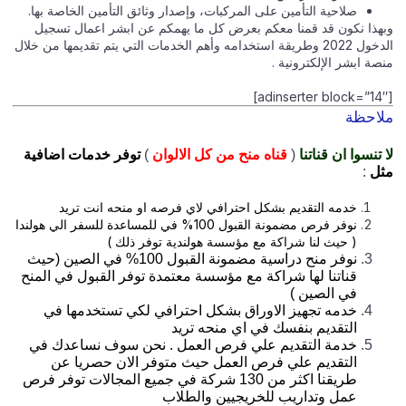
صلاحية التأمين على المركبات، وإصدار وثائق التأمين الخاصة بها.
وبهذا نكون قد قمنا معكم بعرض كل ما يهمكم عن ابشر اعمال تسجيل
الدخول 2022 وطريقة استخدامه وأهم الخدمات التي يتم تقديمها من خلال
منصة ابشر الإلكترونية .
[adinserter block=”14″]
ملاحظة
لا تنسوا ان قناتنا
(
قناه منح من كل الالوان
)
توفر خدمات اضافية
مثل
:
خدمه التقديم بشكل احترافي لاي فرصه او منحه انت تريد
نوفر فرص مضمونة القبول 100% في للمساعدة للسفر الي هولندا
( حيث لنا شراكة مع مؤسسة هولندية توفر ذلك )
نوفر منح دراسية مضمونة القبول 100% في الصين (حيث
قناتنا لها شراكة مع مؤسسة معتمدة توفر القبول في المنح
في الصين )
خدمه تجهيز الاوراق بشكل احترافي لكي تستخدمها في
التقديم بنفسك في اي منحه تريد
خدمة التقديم علي فرص العمل . نحن سوف نساعدك في
التقديم علي فرص العمل حيث متوفر الان حصريا عن
طريقنا اكثر من 130 شركة في جميع المجالات توفر فرص
عمل وتداريب للخريجيين والطلاب