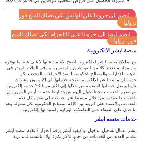
شروط الحصول على قروض شخصية للوافدين في الامارات 2022
انضم الى جروبنا علي الواتس لكي تصلك المنح فور
نزولها
انضم ايضا الى جروبنا على التلجرام لكي تصلك المنح
فور نزولها
منصة ابشر الالكترونية
مع انطلاق منصة ابشر الالكترونية اصبح الاعتماد عليها لا غني عنه لما توفره
من مزايا متعددة لكلا من المواطنين والمقيمين، وتوفير الوقت المهدر في
الذهاب للادارات والمصالح الحكومية لتنفيذ الإجراءات المحددة لكل
خدمة،إن منصة ابشر الالكترونية توجه خدماتها إلي 21 مليون مشترك،
عليها وتصل خدماتها المقدمة من خلالها إلى اكثر من 200 خدمة إلكترونية
مع تقديم الخدمات مجانا طوال اليوم ويوجد ايضا خدمات أبشر المرور . إن
الخدمات المقدمة من خلال منصة ابشر اعتمدت في تقديم كل هذه
الخدمات بالاعتماد علي الربط بين كافة المصالح الحكومية بكل سهولة وهو
ما عمل علي القضاء علي التعاملات الورقية واستبدالها بإلكترونية.
خدمات منصة ابشر
ابشر اعمال تسجيل الدخول او كيفية أبشر برقم الجواز ؟ تقوم منصة ابشر
بتقديم العديد من الخدمات من أهمها نذكر لكم : أولا : بالنسبة للمديرية