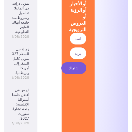
أو الأخبار
تمويل دراسي
في ألمانيا:
أو الرؤية
تفاصيل
أو
وشروط منحة
العروض
جامعة أنهالت
للعلوم
الترويجية
التطبيقية.
09/08/2026
زمالة ييل
للسلام 2027:
تمويل كامل
للسفر إلى
اشتراك
أمريكا
وبريطانيا.
08/08/2026
ادرس في
أفضل جامعات
أستراليا
الإقليمية:
منحة تشارلز
ستورت
2027.
08/08/2026