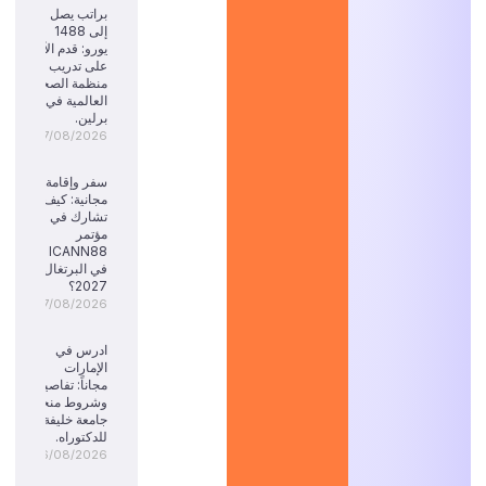
براتب يصل
إلى 1488
يورو: قدم الآن
على تدريب
منظمة الصحة
العالمية في
برلين.
07/08/2026
سفر وإقامة
مجانية: كيف
تشارك في
مؤتمر
ICANN88
في البرتغال
2027؟
07/08/2026
ادرس في
الإمارات
مجاناً: تفاصيل
وشروط منحة
جامعة خليفة
للدكتوراه.
06/08/2026