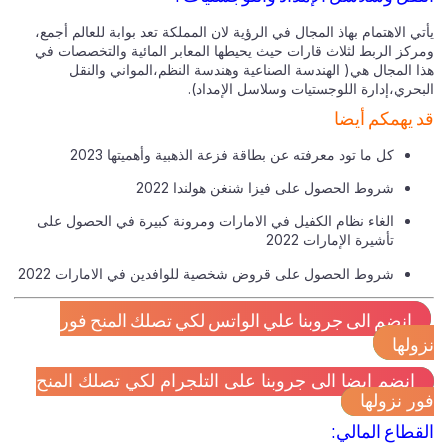
ي الاهتمام بهاذ المجال في الرؤية لان المملكة تعد بوابة للعالم أجمع،
ركز الربط لثلاث قارات حيث يحيطها المعابر المائية والتخصصات في
ا المجال هي( الهندسة الصناعية وهندسة النظم،المواني والنقل
بحري،إدارة اللوجستيات وسلاسل الإمداد).
 يهمكم أيضا
كل ما تود معرفته عن بطاقة فزعة الذهبية وأهميتها 2023
شروط الحصول على فيزا شنغن هولندا 2022
الغاء نظام الكفيل في الامارات ومرونة كبيرة في الحصول على
تأشيرة الإمارات 2022
شروط الحصول على قروض شخصية للوافدين في الامارات 2022
انضم الى جروبنا علي الواتس لكي تصلك المنح فور
ولها
انضم ايضا الى جروبنا على التلجرام لكي تصلك المنح
ر نزولها
قطاع المالي: