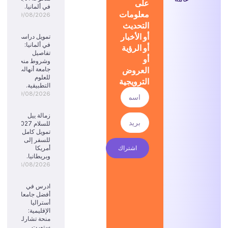
على
في ألمانيا.
معلومات
09/08/2026
التحديث
أو الأخبار
تمويل دراسي
في ألمانيا:
أو الرؤية
تفاصيل
أو
وشروط منحة
العروض
جامعة أنهالت
للعلوم
الترويجية
التطبيقية.
09/08/2026
زمالة ييل
للسلام 2027:
تمويل كامل
للسفر إلى
اشتراك
أمريكا
وبريطانيا.
08/08/2026
ادرس في
أفضل جامعات
أستراليا
الإقليمية:
منحة تشارلز
ستورت