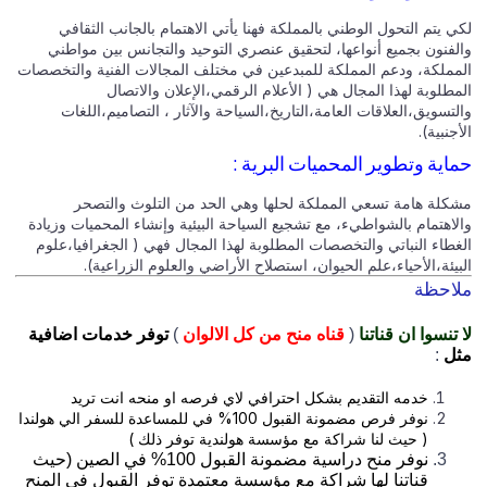
 يتم التحول الوطني بالمملكة فهنا يأتي الاهتمام بالجانب الثقافي
لفنون بجميع أنواعها، لتحقيق عنصري التوحيد والتجانس بين مواطني
مملكة، ودعم المملكة للمبدعين في مختلف المجالات الفنية والتخصصات
طلوبة لهذا المجال هي ( الأعلام الرقمي،الإعلان والاتصال
تسويق،العلاقات العامة،التاريخ،السياحة والآثار ، التصاميم،اللغات
جنبية).
اية وتطوير المحميات البرية :
كلة هامة تسعي المملكة لحلها وهي الحد من التلوث والتصحر
لاهتمام بالشواطيء، مع تشجيع السياحة البيئية وإنشاء المحميات وزيادة
غطاء النباتي والتخصصات المطلوبة لهذا المجال فهي ( الجغرافيا،علوم
يئة،الأحياء،علم الحيوان، استصلاح الأراضي والعلوم الزراعية).
احظة
تنسوا ان قناتنا
(
قناه منح من كل الالوان
)
توفر خدمات اضافية
ل
:
خدمه التقديم بشكل احترافي لاي فرصه او منحه انت تريد
نوفر فرص مضمونة القبول 100% في للمساعدة للسفر الي هولندا
( حيث لنا شراكة مع مؤسسة هولندية توفر ذلك )
نوفر منح دراسية مضمونة القبول 100% في الصين (حيث
قناتنا لها شراكة مع مؤسسة معتمدة توفر القبول في المنح