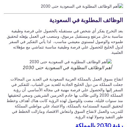
وظائف المطلوبة في السعودية
د التخرج يفكر أي شخص في مستقبله بالحصول علي فرصة وطيفية
اسبة بدخل مرتفع ومستقبل مرموق، ومنصب في العمل يؤهله لتحقيق
وحه والوصول لمستوي معيشي مناسب، لذا يأتي التفكير في السفر
ول الخليج للحصول علي فرصة وطيفية مناسبة تتماشي مع مؤهلاته
لمية.
أهم الوظائف المطلوبة في السعودية حتى 2030
فتاح بسوق العمل بالمملكة العربية السعودية في العديد من المجالات
لت المملكة من دول الخليج الجاذبة للعديد من الشباب، للتفكير في
سفر إليها والحصول علي فرصة مهنية في مجاله الأساسي. أن رؤية
المملكة 2030 والتي طالب بها خادم الحرمين الشريفين وسعي لتحقيقها
ذ سنوات قليلة، مضت وللوصول لهذه الرؤية كانت هناك أهداف وخطط
حقيق التنمية المستدامة بالمملكة، والاعتماد علي مواطني المملكة
تدريب والعمل لانفتاح السوق وانتعاش الاقتصاد ومازالت الخطط في
 التنفيذ وصولا لهذه الرؤية.
203 بالمملكة