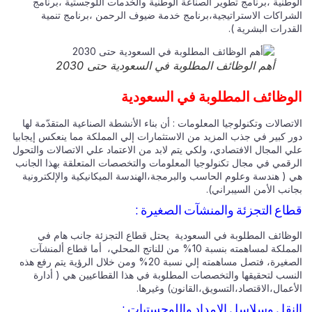
وطنية ،برنامج تطوير الصناعة الوطنية والخدمات اللوجستية ،برنامج
شراكات الاستراتيجية،برنامج خدمة ضيوف الرحمن ،برنامج تنمية
قدرات البشرية ).
أهم الوظائف المطلوبة في السعودية حتى 2030
وظائف المطلوبة في السعودية
تصالات وتكنولوجيا المعلومات : أن بناء الأنشطة الصناعية المتقدّمة لها
ر كبير في جذب المزيد من الاستثمارات إلي المملكة مما ينعكس إيجابيا
ي المجال الافتصادي، ولكي يتم لابد من الاعتماد علي الاتصالات والتحول
رقمي في مجال تكنولوجيا المعلومات والتخصصات المتعلقة بهذا الجانب
 ( هندسة وعلوم الحاسب والبرمجة،الهندسة الميكانيكية والإلكترونية
انب الأمن السيبراني).
اع التجزئة والمنشآت الصغيرة :
وظائف المطلوبة في السعودية يحتل قطاع التجزئة جانب هام في
المملكة لمساهمته بنسبة 10% من للناتج المحلي، أما قطاع ألمنشآت
الصغيرة، فتصل مساهمته إلي نسبة 20% ومن خلال الرؤية يتم رفع هذه
نسب لتحقيقها والتخصصات المطلوبة في هذا القطاعيين هي ( أدارة
عمال،الاقتصاد،التسويق،القانون) وغيرها.
نقل وسلاسل الإمداد واللوجستيات :