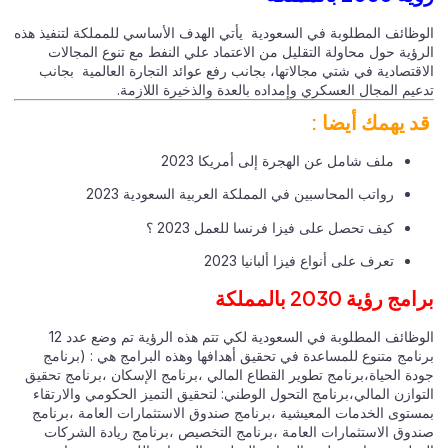
وظائف المطلوبة في السعودية يأتي الهدف الأساسي للمملكة لتنفيذ هذه
رؤية حول محاولة التقليل من الاعتماد علي النفط مع تنوع المجالات
قتصادية في شتي مجالاتها، بجانب رفع عوائد التجارة العالمية بجانب
يم المجال العسكري وإمداده بالعدة والذخيرة اللازمة.
د يهمك أيضا :
ملف شامل عن الهجرة إلى أمريكا 2023
رواتب المحاسبين في المملكة العربية السعودية 2023
كيف تحصل على فيزا فرنسا للعمل 2023 ؟
تعرف على أنواع فيزا ألبانيا 2023
ج رؤية 2030 بالمملكة
الوظائف المطلوبة في السعودية لكي تتم هذه الرؤية تم وضع عدد 12
نامج متنوع للمساعدة في تحقيق أهدافها وهذه البرامج هي : (برنامج
دة الحياة،برنامج تطوير القطاع المالي ،برنامج الإسكان ،برنامج تحقيق
وازن المالي،برنامج التحول الوطني: لتحقيق التميز الحكومي والارتقاء
ستوى الخدمات المعيشية ،برنامج صندوق الاستثمارات العامة ،برنامج
دوق الاستثمارات العامة ،برنامج التخصيص ،برنامج ريادة الشركات