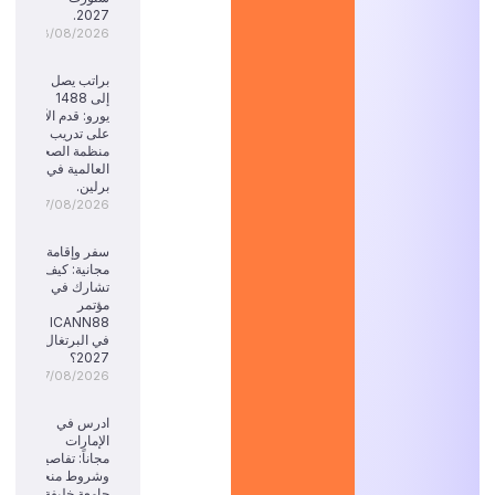
2027.
08/08/2026
براتب يصل
إلى 1488
يورو: قدم الآن
على تدريب
منظمة الصحة
العالمية في
برلين.
07/08/2026
سفر وإقامة
مجانية: كيف
تشارك في
مؤتمر
ICANN88
في البرتغال
2027؟
07/08/2026
ادرس في
الإمارات
مجاناً: تفاصيل
وشروط منحة
جامعة خليفة