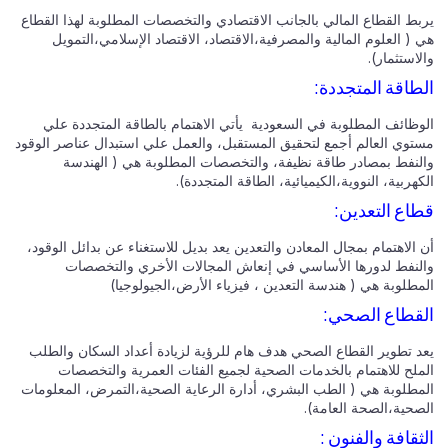
بط القطاع المالي بالجانب الاقتصادي والتخصصات المطلوبة لهذا القطاع
( العلوم المالية والمصرفية،الاقتصاد، الاقتصاد الإسلامي،التمويل
استثمار).
طاقة المتجددة:
وظائف المطلوبة في السعودية يأتي الاهتمام بالطاقة المتجددة علي
توي العالم أجمع لتحقيق المستقبل، والعمل علي استبدال عناصر الوقود
لنفط بمصادر طاقة نظيفة، والتخصصات المطلوبة هي ( الهندسة
هربية، النووية،الكيميائية، الطاقة المتجددة).
اع التعدين:
الاهتمام بمجال المعادن والتعدين يعد بديل للاستغناء عن بدائل الوقود،
لنفط لدورها الأساسي في إنعاش المجالات الأخري والتخصصات
مطلوبة هي ( هندسة التعدين ، فيزياء الأرض،الجيولوجيا)
قطاع الصحي:
د تطوير القطاع الصحي هدف هام للرؤية لزيادة أعداد السكان والطلب
ملح للاهتمام بالخدمات الصحية لجميع الفئات العمرية والتخصصات
مطلوبة هي ( الطب البشري، أدارة الرعاية الصحية،التمرض، المعلومات
صحية،الصحة العامة).
ثقافة والفنون :