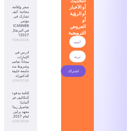
التحديث
أو الأخبار
سفر وإقامة
مجانية: كيف
أو الرؤية
تشارك في
أو
مؤتمر
العروض
ICANN88
في البرتغال
الترويجية
2027؟
07/08/2026
ادرس في
الإمارات
مجاناً: تفاصيل
وشروط منحة
اشتراك
جامعة خليفة
للدكتوراه.
06/08/2026
إقامة مدفوعة
التكاليف في
ألمانيا:
تفاصيل زمالة
معهد برلين
لعام 2027.
06/08/2026