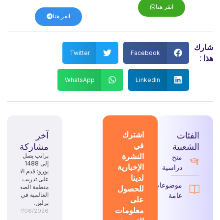
انقر هنا
انقر هنا
شارك
Twitter
Facebook
هذا :
WhatsApp
LinkedIn
الفئات
اشترك
آخر
في
الشعبية
مشاركة
النشرة
براتب يصل
منح
إلى 1488
الإخبارية
دراسية
يورو: قدم الآن
لدينا
على تدريب
موضوعات
للحصول
منظمة الصحة
عامة
العالمية في
على
برلين.
معلومات
07/08/2026