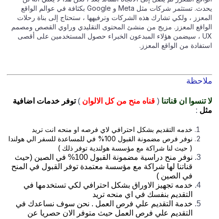
يحدث. تستثمر شركات مثل Meta و Google بكثافة في عوالم الواقع
معزز ، ولكي تشارك هذه الشركات وترفيهها ، ستحتاج إلى بناة رحلات
واقع المعزز. مزيج من منشئ المحتوى التقليدي وراوي القصص ومصمم
UX ، سيضمن هؤلاء المبدعون الخبراء حصول المستخدمين على أقصى
فادة من الواقع المعزز.
احظة
تنسوا ان قناتنا
(
قناه منح من كل الالوان
)
توفر خدمات اضافية
ل
:
خدمه التقديم بشكل احترافي لاي فرصه او منحه انت تريد
نوفر فرص مضمونة القبول 100% في للمساعدة للسفر الي هولندا
( حيث لنا شراكة مع مؤسسة هولندية توفر ذلك )
نوفر منح دراسية مضمونة القبول 100% في الصين (حيث
قناتنا لها شراكة مع مؤسسة معتمدة توفر القبول في المنح
في الصين )
خدمه تجهيز الاوراق بشكل احترافي لكي تستخدمها في
التقديم بنفسك في اي منحه تريد
خدمة التقديم علي فرص العمل . نحن سوف نساعدك في
التقديم علي فرص العمل حيث متوفر الان حصريا عن