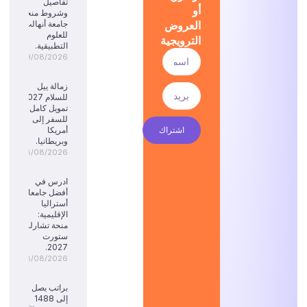
تفاصيل
أو
وشروط منحة
العروض
جامعة أنهالت
للعلوم
الترويجية
التطبيقية.
09/08/2026
زمالة ييل
للسلام 2027:
تمويل كامل
للسفر إلى
اشتراك
أمريكا
وبريطانيا.
08/08/2026
ادرس في
أفضل جامعات
أستراليا
الإقليمية:
منحة تشارلز
ستورت
2027.
08/08/2026
براتب يصل
إلى 1488