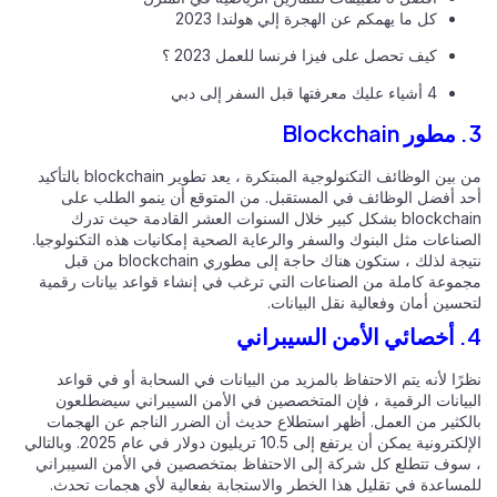
كل ما يهمكم عن الهجرة إلي هولندا 2023
كيف تحصل على فيزا فرنسا للعمل 2023 ؟
4 أشياء عليك معرفتها قبل السفر إلى دبي
من بين الوظائف التكنولوجية المبتكرة ، يعد تطوير blockchain بالتأكيد
د أفضل الوظائف في المستقبل. من المتوقع أن ينمو الطلب على
blockchain بشكل كبير خلال السنوات العشر القادمة حيث تدرك
ناعات مثل البنوك والسفر والرعاية الصحية إمكانيات هذه التكنولوجيا.
نتيجة لذلك ، ستكون هناك حاجة إلى مطوري blockchain من قبل
موعة كاملة من الصناعات التي ترغب في إنشاء قواعد بيانات رقمية
سين أمان وفعالية نقل البيانات.
ي
ًا لأنه يتم الاحتفاظ بالمزيد من البيانات في السحابة أو في قواعد
بيانات الرقمية ، فإن المتخصصين في الأمن السيبراني سيضطلعون
لكثير من العمل. أظهر استطلاع حديث أن الضرر الناجم عن الهجمات
الإلكترونية يمكن أن يرتفع إلى 10.5 تريليون دولار في عام 2025. وبالتالي
سوف تتطلع كل شركة إلى الاحتفاظ بمتخصصين في الأمن السيبراني
مساعدة في تقليل هذا الخطر والاستجابة بفعالية لأي هجمات تحدث.