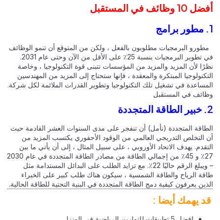
1 وظائف في المستقبل
ورو البرمجيات مطلوبون بالفعل ، ولكن من المتوقع أن تنمو الوظائف
في تطوير البرمجيات بنسبة 25٪ على الأقل من الآن وحتى عام 2031.
رًا لأن المزيد والمزيد من المؤسسات تتبنى قوة التكنولوجيا ، وخاصة
كنولوجيا المبتكرة والمعقدة ، فإنها ستحتاج إلى المزيد من المهندسين
مساعدة في تشغيل تلك التكنولوجيا وتطوير القدرات الملائمة لكل شركة.
ائف في المستقبل
طاقة المتجددة (نأمل) أن تنفجر على مدى السنوات العشر القادمة حيث
 التخلص التدريجي العالمي من الوقود الأحفوري يكتسب المزيد من
قدم. يهدف الاتحاد الأوروبي ، على سبيل المثال ، إلى أن يأتي ما بين
27٪ و 45٪ من إجمالي الطاقة من مصادر الطاقة المتجددة في عام 2030
– ويبلغ الرقم حاليًا 22٪. مع تزايد الطلب على البدائل المستدامة مثل
قة الرياح والطاقة الشمسية ، سيكون هناك طلب كبير على الخبراء
ين يعرفون كيفية دمج الطاقة المتجددة في البنية التحتية للطاقة الحالية.
د يهمك أيضا :
افضل 5 تطبيقات للتمارين الرياضية في المنزل