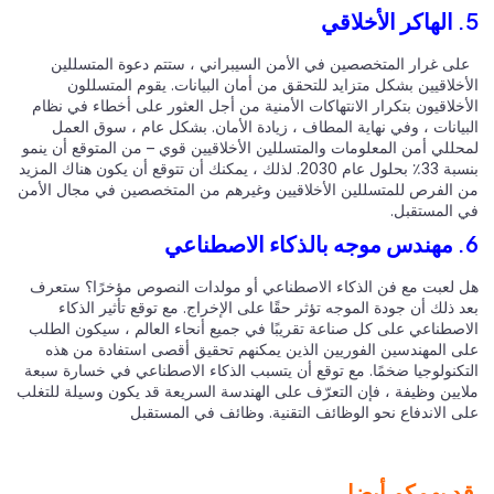
ى غرار المتخصصين في الأمن السيبراني ، ستتم دعوة المتسللين
أخلاقيين بشكل متزايد للتحقق من أمان البيانات. يقوم المتسللون
خلاقيون بتكرار الانتهاكات الأمنية من أجل العثور على أخطاء في نظام
بيانات ، وفي نهاية المطاف ، زيادة الأمان. بشكل عام ، سوق العمل
حللي أمن المعلومات والمتسللين الأخلاقيين قوي – من المتوقع أن ينمو
بنسبة 33٪ بحلول عام 2030. لذلك ، يمكنك أن تتوقع أن يكون هناك المزيد
 الفرص للمتسللين الأخلاقيين وغيرهم من المتخصصين في مجال الأمن
 المستقبل.
 لعبت مع فن الذكاء الاصطناعي أو مولدات النصوص مؤخرًا؟ ستعرف
 ذلك أن جودة الموجه تؤثر حقًا على الإخراج. مع توقع تأثير الذكاء
اصطناعي على كل صناعة تقريبًا في جميع أنحاء العالم ، سيكون الطلب
ى المهندسين الفوريين الذين يمكنهم تحقيق أقصى استفادة من هذه
تكنولوجيا ضخمًا. مع توقع أن يتسبب الذكاء الاصطناعي في خسارة سبعة
ايين وظيفة ، فإن التعرّف على الهندسة السريعة قد يكون وسيلة للتغلب
ى الاندفاع نحو الوظائف التقنية. وظائف في المستقبل
د يهمكم أيضا