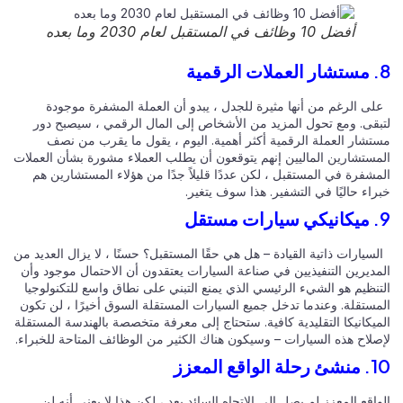
أفضل 10 وظائف في المستقبل لعام 2030 وما بعده
ى الرغم من أنها مثيرة للجدل ، يبدو أن العملة المشفرة موجودة
بقى. ومع تحول المزيد من الأشخاص إلى المال الرقمي ، سيصبح دور
تشار العملة الرقمية أكثر أهمية. اليوم ، يقول ما يقرب من نصف
مستشارين الماليين إنهم يتوقعون أن يطلب العملاء مشورة بشأن العملات
مشفرة في المستقبل ، لكن عددًا قليلاً جدًا من هؤلاء المستشارين هم
اء حاليًا في التشفير. هذا سوف يتغير.
يارات ذاتية القيادة – هل هي حقًا المستقبل؟ حسنًا ، لا يزال العديد من
مديرين التنفيذيين في صناعة السيارات يعتقدون أن الاحتمال موجود وأن
تنظيم هو الشيء الرئيسي الذي يمنع التبني على نطاق واسع للتكنولوجيا
مستقلة. وعندما تدخل جميع السيارات المستقلة السوق أخيرًا ، لن تكون
ميكانيكا التقليدية كافية. ستحتاج إلى معرفة متخصصة بالهندسة المستقلة
صلاح هذه السيارات – وسيكون هناك الكثير من الوظائف المتاحة للخبراء.
لواقع المعزز
اقع المعزز لم يصل إلى الاتجاه السائد بعد ، لكن هذا لا يعني أنه لن