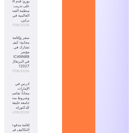
يورو: قدم الآن
على تدريب
منظمة الصحة
العالمية في
برلين.
07/08/2026
سفر وإقامة
مجانية: كيف
تشارك في
مؤتمر
ICANN88
في البرتغال
2027؟
07/08/2026
ادرس في
الإمارات
مجاناً: تفاصيل
وشروط منحة
جامعة خليفة
للدكتوراه.
06/08/2026
إقامة مدفوعة
التكاليف في