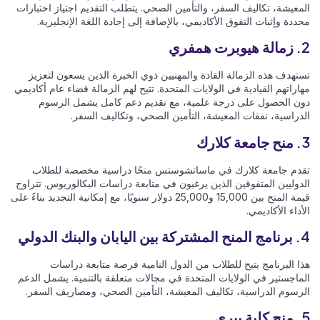
المعيشة، تكاليف السفر، والتأمين الصحي. يتطلب التقديم اجتياز اختبارات
محددة وإثبات التفوق الأكاديمي، بالإضافة إلى إجادة اللغة الإنجليزية.
2.
زمالة هيوبرت همفري
تستهدف هذه الزمالة القادة والمهنيين ذوي الخبرة الذين يسعون لتعزيز
مهاراتهم القيادية في الولايات المتحدة. تتيح لهم الزمالة قضاء عام أكاديمي
دون الحصول على درجة علمية، مع تقديم دعم كامل يشمل الرسوم
الدراسية، نفقات المعيشة، التأمين الصحي، وتكاليف السفر.
3.
منح جامعة كلارك
تقدم جامعة كلارك في ماساتشوستس منحًا دراسية مخصصة للطلاب
الدوليين المتفوقين الذين يرغبون في متابعة دراسات البكالوريوس. تتراوح
قيمة المنح بين 15,000 و25,000 دولار سنويًا، مع إمكانية التجديد بناءً على
الأداء الأكاديمي.
4.
برنامج المنح المشتركة بين اليابان والبنك الدولي
هذا البرنامج يتيح للطلاب من الدول النامية فرصة متابعة دراسات
الماجستير في الولايات المتحدة في مجالات متعلقة بالتنمية. يشمل الدعم
الرسوم الدراسية، تكاليف المعيشة، التأمين الصحي، ومصاريف السفر.
5.
منح كلية بيري