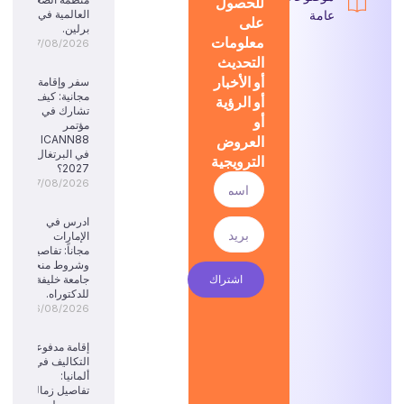
للحصول
عامة
العالمية في
على
برلين.
معلومات
07/08/2026
التحديث
أو الأخبار
سفر وإقامة
مجانية: كيف
أو الرؤية
تشارك في
أو
مؤتمر
العروض
ICANN88
في البرتغال
الترويجية
2027؟
07/08/2026
ادرس في
الإمارات
مجاناً: تفاصيل
وشروط منحة
اشتراك
جامعة خليفة
للدكتوراه.
06/08/2026
إقامة مدفوعة
التكاليف في
ألمانيا:
تفاصيل زمالة