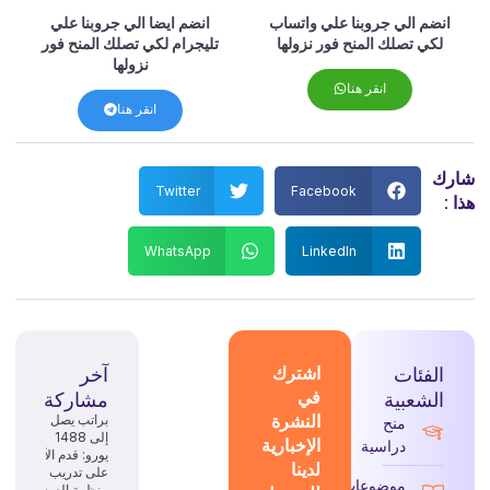
انضم الي جروبنا علي واتساب
انضم ايضا الي جروبنا علي
لكي تصلك المنح فور نزولها
تليجرام لكي تصلك المنح فور
نزولها
انقر هنا
انقر هنا
شارك
Twitter
Facebook
هذا :
WhatsApp
LinkedIn
الفئات
اشترك
آخر
في
الشعبية
مشاركة
النشرة
براتب يصل
منح
إلى 1488
الإخبارية
دراسية
يورو: قدم الآن
لدينا
على تدريب
موضوعات
منظمة الصحة