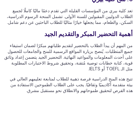
تعد كلية بيري من المؤسسات القليلة التي تقدم دعمًا ماليًا كاملًا لجميع
الطلاب الدوليين المقبولين للسنة الأولى. تشمل المنحة الرسوم الدراسية،
السكن، والطعام، مما يجعلها خيارًا مثاليًا للطلاب الباحثين عن دعم شامل.
أهمية التحضير المبكر والتقديم الجيد
من المهم أن يبدأ الطلاب بالتحضير لتقديم طلباتهم مبكرًا لضمان استيفاء
جميع المتطلبات. يُنصح بزيارة المواقع الرسمية للمنح والجامعات للحصول
على أحدث المعلومات والمواعيد النهائية. التحضير الجيد يتضمن إعداد وثائق
قوية، كتابة خطابات توصية مُتقنة، وتحقيق شروط الاختبارات المطلوبة
مثل الـ TOEFL أو IELTS.
تتيح هذه المنح الدراسية فرصة ذهبية للطلاب لمتابعة تعليمهم العالي في
بيئة متقدمة أكاديميًا وثقافيًا. يجب على الطلاب الطموحين الاستفادة من
هذه الفرص لتحقيق طموحاتهم والانطلاق نحو مستقبل مشرق.