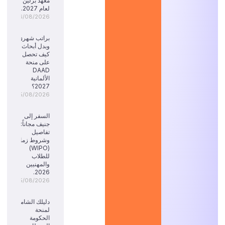
معهد برلين
لعام 2027.
06/08/2026
براتب شهري
وبدل أبحاث:
كيف تحصل
على منحة
DAAD
الألمانية
2027؟
05/08/2026
السفر إلى
جنيف مجاناً:
تفاصيل
وشروط زمالة
(WIPO)
للطلاب
والمهنيين
2026.
05/08/2026
دليلك الشامل
لمنحة
الحكومة