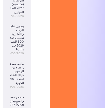
البريطانية
(تشيفنينغ)
2027 للطلاب
الدوليين.
04/08/2026
بتمويل شامل
للرحلة
والتأشيرة:
تفاصيل قمة
SDG للشباب
2026 في
ماليزيا.
04/08/2026
براتب شهري
وإعفاء من
الرسوم:
دليلك الشامل
لمنحة KAIST
الكورية.
03/08/2026
منحة جامعة
ريتسوميكان
(APU) 2027: