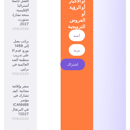
أو الأخبار
أفضل جامعات
أستراليا
أو الرؤية
الإقليمية:
أو
منحة تشارلز
العروض
ستورت
2027.
الترويجية
08/08/2026
براتب يصل
إلى 1488
يورو: قدم الآن
على تدريب
منظمة الصحة
اشتراك
العالمية في
برلين.
07/08/2026
سفر وإقامة
مجانية: كيف
تشارك في
مؤتمر
ICANN88
في البرتغال
2027؟
07/08/2026