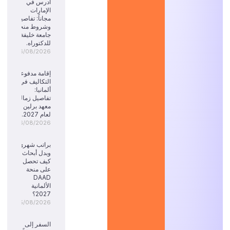
ادرس في
الإمارات
مجاناً: تفاصيل
وشروط منحة
جامعة خليفة
للدكتوراه.
06/08/2026
إقامة مدفوعة
التكاليف في
ألمانيا:
تفاصيل زمالة
معهد برلين
لعام 2027.
06/08/2026
براتب شهري
وبدل أبحاث:
كيف تحصل
على منحة
DAAD
الألمانية
2027؟
05/08/2026
السفر إلى