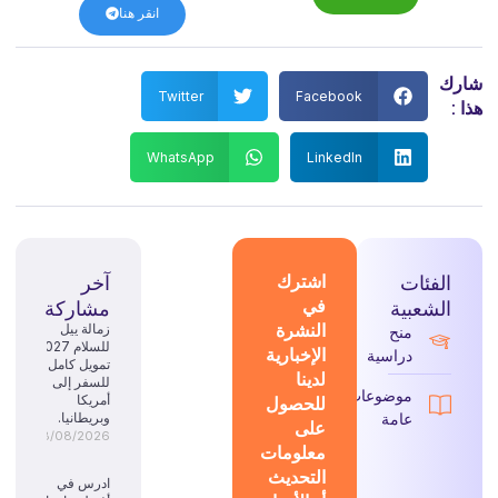
انقر هنا
شارك
Twitter
Facebook
هذا :
WhatsApp
LinkedIn
الفئات
اشترك
آخر
في
الشعبية
مشاركة
النشرة
زمالة ييل
منح
للسلام 2027:
الإخبارية
دراسية
تمويل كامل
لدينا
للسفر إلى
موضوعات
للحصول
أمريكا
عامة
وبريطانيا.
على
08/08/2026
معلومات
التحديث
ادرس في