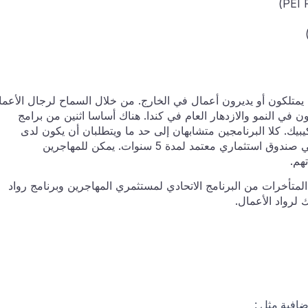
ين يمتلكون أو يديرون أعمال في الخارج. من خلال السماح لرجال الأعم
ن في النمو والازدهار العام في كندا. هناك أساسا اثنين من برامج
يبيك. كلا البرنامجين متشابهان إلى حد ما ويتطلبان أن يكون لدى
المتقدمين قيمة صافية عالية وأن يقوموا باستثمار كبير في صندوق استثماري معتمد لمدة 5 سنوات. يمكن للمهاجرين
هم.
لتي لا تزال في المتأخرات من البرنامج الاتحادي لمستثمري المهاجرين وبرنامج رواد
 لرواد الأعمال.
افية مثل :