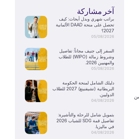
آخر مشاركة
براتب شهري وبدل أبحاث: كيف
تحصل على منحة DAAD الألمانية
2027؟
05/08/2026
السفر إلى جنيف مجاناً: تفاصيل
وشروط زمالة (WIPO) للطلاب
والمهنيين 2026.
05/08/2026
دليلك الشامل لمنحة الحكومة
البريطانية (تشيفنينغ) 2027 للطلاب
الدوليين.
من
04/08/2026
بتمويل شامل للرحلة والتأشيرة:
تفاصيل قمة SDG للشباب 2026
في ماليزيا.
04/08/2026