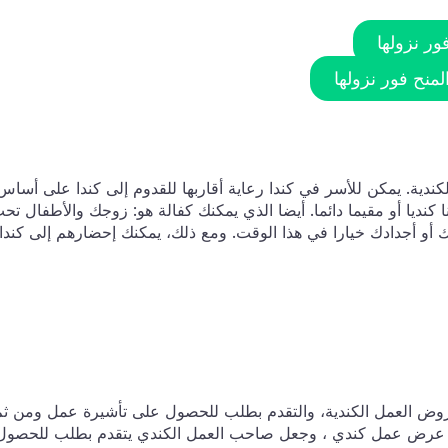
ر نزولها
منح فور نزولها
ندية. يمكن للأسر في كندا رعاية أقاربها للقدوم إلى كندا على أساس
كنديا أو مقيما دائما. أيضا الذي يمكنك كفالة هو: زوجك والأطفال تح
الديك أو أجدادك خيارا في هذا الوقت. ومع ذلك، يمكنك إحضارهم إلى كندا
عروض العمل الكندية، والتقدم بطلب للحصول على تأشيرة عمل ومن ثم
لأساس، والهجرة إلى كندا. تتضمن LMIA تأمين عرض عمل كندي ، وجعل صاحب العمل الكندي يتقدم بطلب للحصو