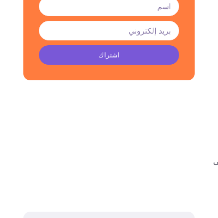
اشتراك
ى